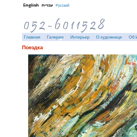
English
עברית
Русский
Главная
Галерея
Интерьер
О художнице
Об 
Поездка