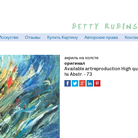
Jump to navigation
Исскустве
Отзывы
Купить Картину
Авторские права
Контак
акриль на холсте
оригинал
Available artreproduction High qua
№ Abstr. - 73