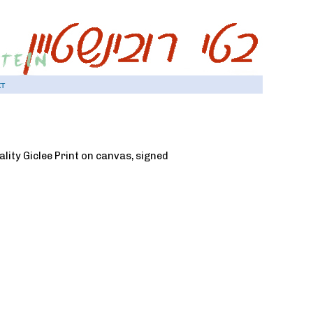
т
lity Giclee Print on canvas, signed