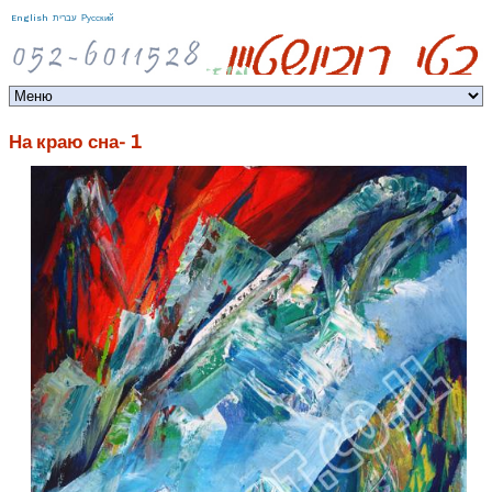
Jump to navigation
English
עברית
Русский
На краю сна- 1