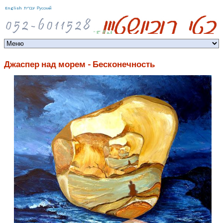
Jump to navigation
English
עברית
Русский
Джаспер над морем - Бесконечность