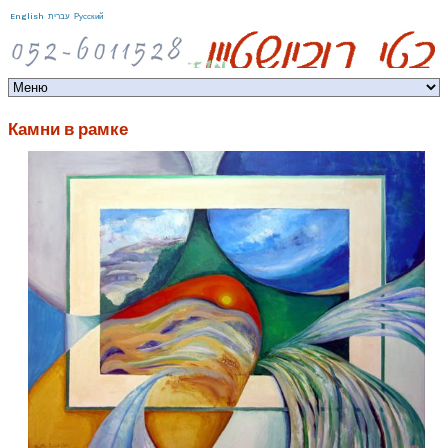
Jump to navigation
English
עברית
Русский
Камни в рамке