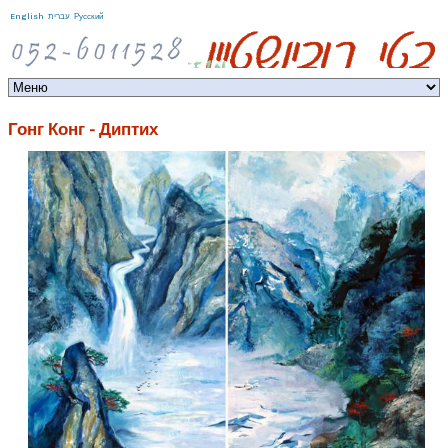
Jump to navigation
English
עברית
Русский
Гонг Конг - Диптих