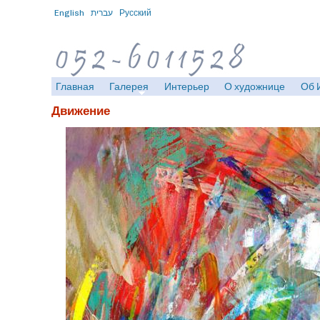
English
עברית
Русский
Главная
Галерея
Интерьер
О художнице
Об 
Движение