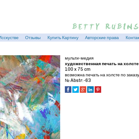
Jump to navigation
Исскустве
Отзывы
Купить Картину
Авторские права
Контак
мульти-медия
художественная печать на холсте
100 x 75 cm
возможна печать на холсте по заказ
№ Abstr.-63