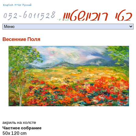
Jump to navigation
English
עברית
Русский
Весенние Поля
акриль на холсте
Частное собрание
50x 120 cm